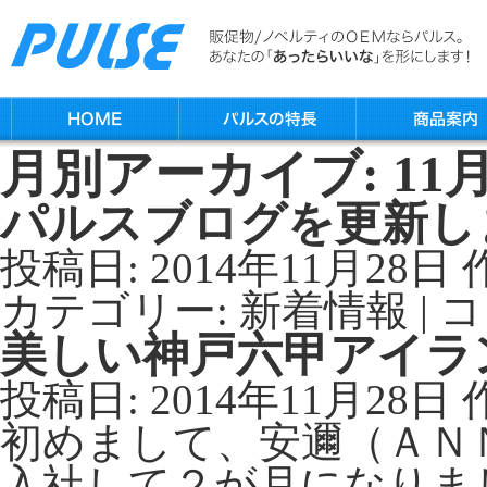
月別アーカイブ:
11月
パルスブログを更新し
投稿日:
2014年11月28日
カテゴリー:
新着情報
|
コ
美しい神戸六甲アイラ
投稿日:
2014年11月28日
初めまして、安邇（ＡＮ
入社して２が月になりま