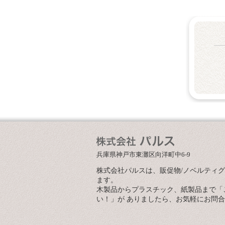
兵庫県神戸市東灘区向洋町中6-9
株式会社パルスは、販促物/ノベルティ
ます。
木製品からプラスチック、紙製品まで「
い！」が ありましたら、お気軽にお問