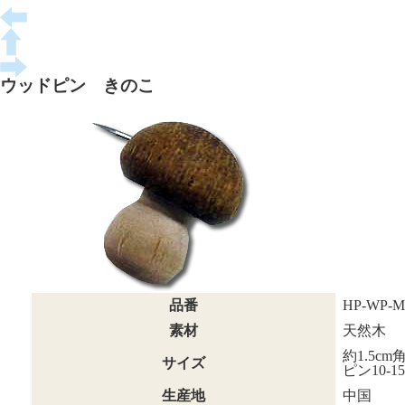
ウッドピン きのこ
品番
HP-WP-M
素材
天然木
約1.5cm
サイズ
ピン10-1
生産地
中国