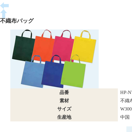
不織布バッグ
品番
HP-N
素材
不織
サイズ
W300
生産地
中国