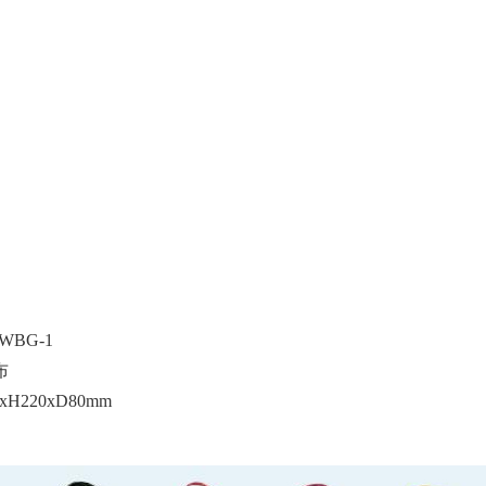
WBG-1
布
xH220xD80mm