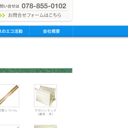
竹製くつべら
マガジンラック
（麻布・木）