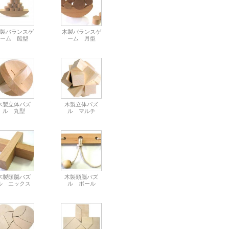
製バランスゲ
木製バランスゲ
ーム 船型
ーム 月型
木製立体パズ
木製立体パズ
ル 丸型
ル マルチ
木製頭脳パズ
木製頭脳パズ
ル エックス
ル ボール