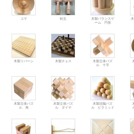
コマ
剣玉
木製バランスゲ
木
ーム 円形
木製リバーシ
木製チェス
木製立体パズ
ル 十字
木製立体パズ
木製立体パズ
木製頭脳パズ
ル 角
ル ダイヤ
ル ピラミッド