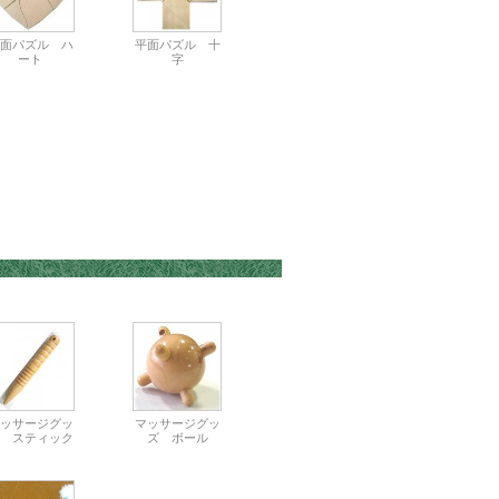
面パズル ハ
平面パズル 十
ート
字
ッサージグッ
マッサージグッ
 スティック
ズ ボール