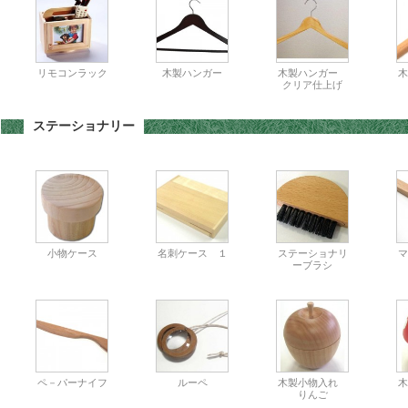
リモコンラック
木製ハンガー
木製ハンガー
木
クリア仕上げ
ステーショナリー
小物ケース
名刺ケース １
ステーショナリ
マ
ーブラシ
ペ－パーナイフ
ルーペ
木製小物入れ
りんご