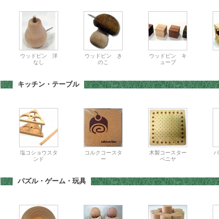
ウッドピン 洋
ウッドピン き
ウッドピン キ
なし
のこ
ューブ
キッチン・テーブル
塩コショウスタ
コルクコースタ
木製コースター
パ
ンド
ー
ベニヤ
パズル・ゲーム・玩具