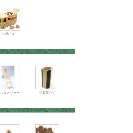
木製バス
スタメジャー
竹製箸たて