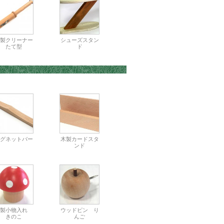
製クリーナー
シューズスタン
たて型
ド
グネットバー
木製カードスタ
ンド
木製小物入れ
ウッドピン り
きのこ
んご