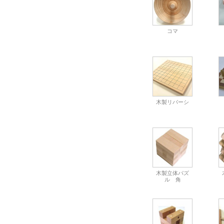
コマ
木製リバーシ
木製立体パズ
ル 角