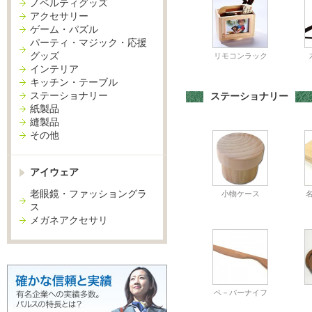
ノベルティグッズ
アクセサリー
ゲーム・パズル
パーティ・マジック・応援
グッズ
リモコンラック
インテリア
キッチン・テーブル
ステーショナリー
ステーショナリー
紙製品
縫製品
その他
アイウェア
老眼鏡・ファッショングラ
小物ケース
ス
メガネアクセサリ
ペ－パーナイフ