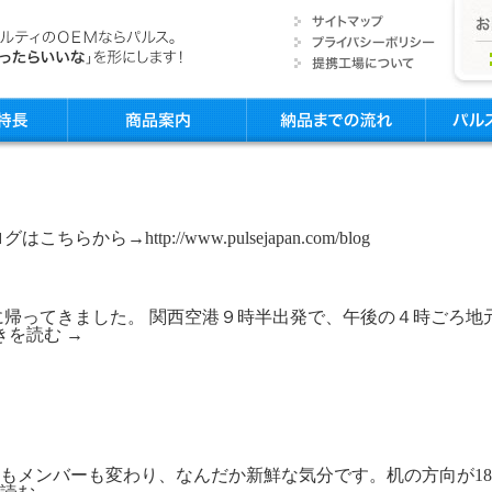
ttp://www.pulsejapan.com/blog
帰ってきました。 関西空港９時半出発で、午後の４時ごろ地
きを読む
→
もメンバーも変わり、なんだか新鮮な気分です。机の方向が18