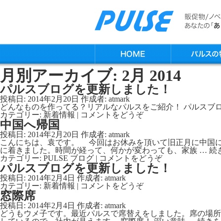
月別アーカイブ:
2月 2014
パルスブログを更新しました！
投稿日:
2014年2月20日
作成者:
atmark
どんなものを作ってる？リアルなパルスをご紹介！ パルスブログはこちらから→h
カテゴリー:
新着情報
|
コメントをどうぞ
中国へ帰国
投稿日:
2014年2月20日
作成者:
atmark
こんにちは、袁です。 今回はお休みを頂いて旧正月に中国に
に着きました。時間が経って、何かが変わっても、家族 …
続
カテゴリー:
PULSE ブログ
|
コメントをどうぞ
パルスブログを更新しました！
投稿日:
2014年2月4日
作成者:
atmark
カテゴリー:
新着情報
|
コメントをどうぞ
窓際席
投稿日:
2014年2月4日
作成者:
atmark
どうもウメ子です。最近パルスで席替えをしました。席の場所