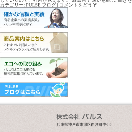
しているので、社内が見えます。 窓際席！ 深い意味 …
続き
カテゴリー:
PULSE ブログ
|
コメントをどうぞ
兵庫県神戸市東灘区向洋町中6-9