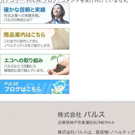
カテゴリー:
PULSE ブログ
|
コメントを受け付けていません
を
海
更
外
新
出
し
張
ま
☆
し
は
た
☆
は
兵庫県神戸市東灘区向洋町中6-9
株式会社パルスは、販促物/ノベルティ