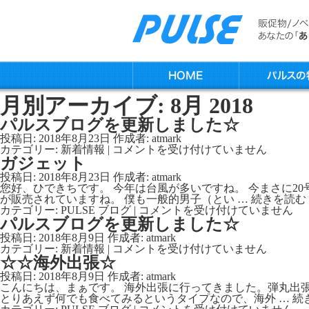
月別アーカイブ:
8月 2018
パルスブログを更新しました☆
投稿日:
2018年8月23日
作成者:
atmark
パ
カテゴリー:
新着情報
|
コメントを受け付けていません
ル
ガジェット
ス
投稿日:
2018年8月23日
作成者:
atmark
ブ
您好、ひできちです。 今年は台風が多いですね。 今まさに2
ロ
が販売されていますね。 僕も一般的男子（とい …
続きを読む
グ
ガ
カテゴリー:
PULSE ブログ
|
コメントを受け付けていません
を
ジ
パルスブログを更新しました☆
更
ェ
新
投稿日:
2018年8月9日
作成者:
atmark
ッ
し
パ
カテゴリー:
新着情報
|
コメントを受け付けていません
ト
ま
ル
☆☆海外出張☆
は
し
ス
投稿日:
2018年8月9日
作成者:
atmark
た
ブ
こんにちは、まぁです。 海外出張に行ってきました。弾丸出
☆
ロ
とりあえず何でも食べてみるというタイプなので、海外 …
続
は
グ
☆☆