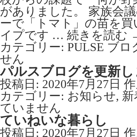
し
た
がありました。 家族会
☆
は
ーで「トマト」の苗を買
イプです …
続きを読む
カテゴリー:
PULSE ブロ
せん
パルスブログを更新し
投稿日:
2020年7月27日
作
カテゴリー:
お知らせ
,
新
ていません
ていねいな暮らし
投稿日:
2020年7月27日
作