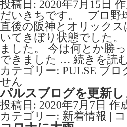
投稿日:
2020年7月15日
作
を
更
だいきちです。 プロ野
新
し
直後の阪神とオリックス
ま
し
た
いてきぼり状態でした。
☆
は
ました。 今は何とか勝
できました …
続きを読
カテゴリー:
PULSE ブロ
せん
パルスブログを更新し
投稿日:
2020年7月7日
作
カテゴリー:
新着情報
|
パ
コ
ル
ス
ブ