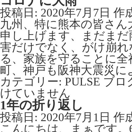
コロナに大雨
ロ
グ
投稿日:
2020年7月7日
作
を
更
九州、特に熊本の皆さん
新
し
申し上げます、まだまだ
ま
し
た
害だけでなく、がけ崩れ
☆
は
る、家族を守ることに全
町、神戸も阪神大震災に
カテゴリー:
PULSE ブロ
けていません
1年の折り返し
投稿日:
2020年7月1日
作
こんにちは、まぁです。