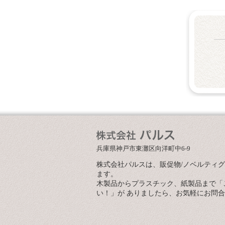
兵庫県神戸市東灘区向洋町中6-9
株式会社パルスは、販促物/ノベルティ
ます。
木製品からプラスチック、紙製品まで「
い！」が ありましたら、お気軽にお問