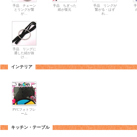
手品 チェーン
手品 ちぎった
手品 リングが
手
とリングが繋
紙が復元
繋がる・はず
が…
れ…
手品 リングに
通した紐が抜
け…
インテリア
PVCフォトフレ
ーム
キッチン・テーブル