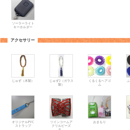
ソーラーライト
キーホルダー
アクセサリー
じゅず（木製）
じゅず2（ガラス
くるくるヘアゴ
ふ
製）
ム
オリジナルPVC
ツインコームア
おまもり
ストラップ
クリルビーズ
タ…