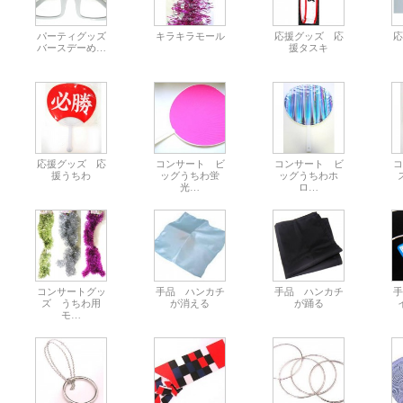
パーティグッズ
キラキラモール
応援グッズ 応
応
バースデーめ…
援タスキ
応援グッズ 応
コンサート ビ
コンサート ビ
コ
援うちわ
ッグうちわ蛍
ッグうちわホ
光…
ロ…
コンサートグッ
手品 ハンカチ
手品 ハンカチ
手
ズ うちわ用
が消える
が踊る
モ…