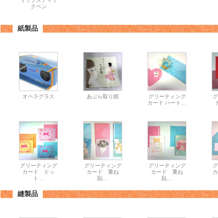
リップスティッ
クペン
紙製品
オペラグラス
あぶら取り紙
グリーティング
グ
カード ハート…
グリーティング
グリーティング
グリーティング
グ
カード ドッ
カード 重ね
カード 重ね
カ
ト…
貼…
貼…
縫製品