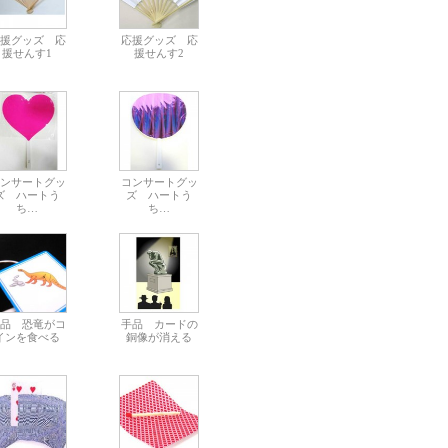
援グッズ 応
応援グッズ 応
援せんす1
援せんす2
ンサートグッ
コンサートグッ
ズ ハートう
ズ ハートう
ち…
ち…
品 恐竜がコ
手品 カードの
インを食べる
銅像が消える