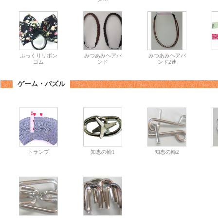
ぷっくりリボン
みつあみヘアバ
みつあみヘアバ
ゴム
ンド
ンド2連
ゲーム・パズル
トランプ
知恵の輪1
知恵の輪2