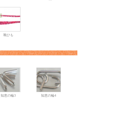
靴ひも
知恵の輪3
知恵の輪4