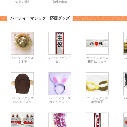
知恵の輪5
知恵の輪6
パーティ・マジック・応援グッズ
パーティグッズ
パーティグッズ
パーティグッズ
パ
くす玉
タスキ
根性はちまき
パーティグッズ
パーティグッズ
パーティグッズ
パ
おさるマスク
カチューシャ…
黄金仮面