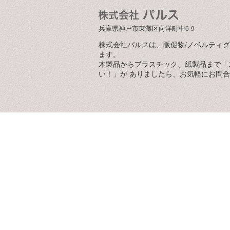
兵庫県神戸市東灘区向洋町中6-9
株式会社パルスは、販促物/ノベルティ
ます。
木製品からプラスチック、紙製品まで「
い！」が ありましたら、お気軽にお問