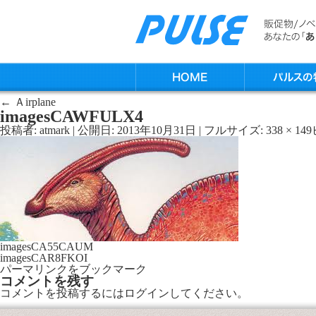
←
Ａirplane
imagesCAWFULX4
投稿者:
atmark
|
公開日:
2013年10月31日
|
フルサイズ:
338 × 149
imagesCA55CAUM
imagesCAR8FKOI
パーマリンク
をブックマーク
コメントを残す
コメントを投稿するには
ログイン
してください。