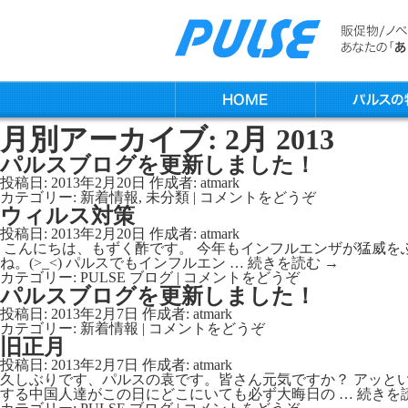
月別アーカイブ:
2月 2013
パルスブログを更新しました！
投稿日:
2013年2月20日
作成者:
atmark
カテゴリー:
新着情報
,
未分類
|
コメントをどうぞ
ウィルス対策
投稿日:
2013年2月20日
作成者:
atmark
こんにちは、もずく酢です。 今年もインフルエンザが猛威を
ね。(>_<) パルスでもインフルエン …
続きを読む
→
カテゴリー:
PULSE ブログ
|
コメントをどうぞ
パルスブログを更新しました！
投稿日:
2013年2月7日
作成者:
atmark
カテゴリー:
新着情報
|
コメントをどうぞ
旧正月
投稿日:
2013年2月7日
作成者:
atmark
久しぶりです、パルスの袁です。皆さん元気ですか？ アッと
する中国人達がこの日にどこにいても必ず大晦日の …
続きを