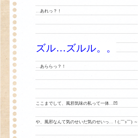
…あれっ？！
ズル…ズルル。。
…あららっ？！
ここまでして、風邪気味の私って一体…凹
や、風邪なんて気のせいだ気のせいっ…！(;￣з￣) ～