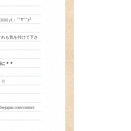
((((┌(；￣∇￣)┘
ぐれも気を付けて下さ
軽に＊＊
う☆
lsejapan.com/contact