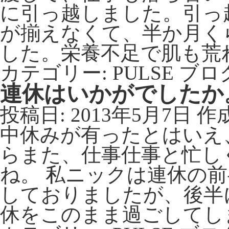
に引っ越しました。引っ
が揃えなくて、半か月く
した。栄養不足で肌も荒
カテゴリー:
PULSE ブロ
連休はいかがでしたか
投稿日:
2013年5月7日
作
中休みが有ったとはいえ
らまた、仕事仕事と忙し
ね。 私ニックは連休の
しておりましたが、後半
休をこのまま過ごしてし