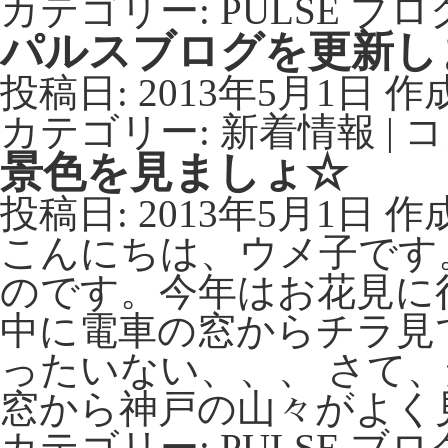
カテゴリー:
PULSE ブロ
パルスブログを更新し
投稿日:
2013年5月1日
作
カテゴリー:
新着情報
|
コ
景色を見ましょ☆
投稿日:
2013年5月1日
作
こんにちは、ウメ子です
のです。今年はお花見に
中に電車の窓からチラ見
ったいない、、、 さて
窓から神戸の山々がよく
カテゴリー:
PULSE ブロ