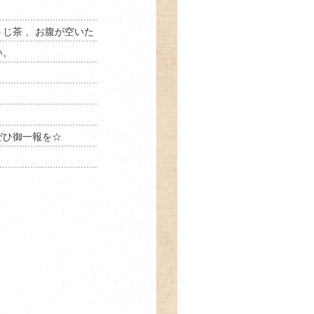
じ茶 、お腹が空いた
い。
ぜひ御一報を☆