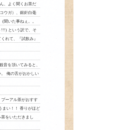
うん、よく聞くお茶だ
ウコウガ）、銀針白毫
 (聞いた事ねぇ。。
!) という訳で、そ
てくれて、『試飲み』
鉄観音を頂いてみると、
。 俺の舌がおかしい
、プーアル茶がおすす
うまい！！ 香りがほど
ル茶をいただきまし