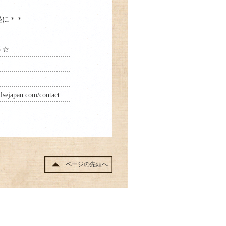
軽に＊＊
う☆
an.com/contact
ページの先頭へ