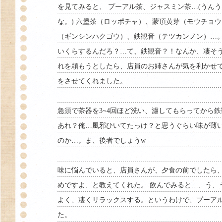
を見てみると、 プーアル茶、ジャスミン茶…(うん
な。) 六堡茶（ロッポチャ）、蒙頂黄芽（モウチョ
（ギンシンハクゴウ）、鉄観音（テツカンノン）…。
いくらするんだろ？…て、鉄観音？！なんか、凄そう!!
れを頼もうとしたら、店員のお姉さんが気を利かせ
をさせてくれました。
急須で茶器を3~4回ほど洗い、濾してもらってから
あれ？俺…風邪ひいてたっけ？と思うぐらい味が薄い
のか…。ま、後者でしょうw
味に悩んでいると、店員さんが、夕食の前でしたら
めですよ、と教えてくれた。 飲んでみると…、う、
よく、凄くリラックスする。というわけで、プーア
た。