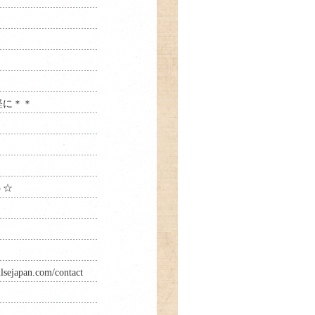
軽に＊＊
う☆
lsejapan.com/contact