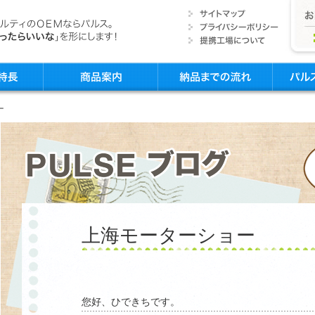
ー
上海モーターショー
您好、ひできちです。