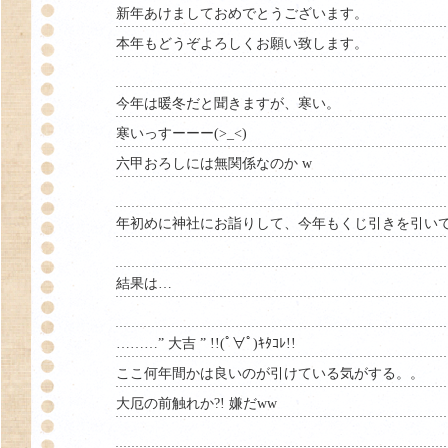
新年あけましておめでとうございます。
本年もどうぞよろしくお願い致します。
今年は暖冬だと聞きますが、寒い。
寒いっすーーー(>_<)
六甲おろしには無関係なのか w
年初めに神社にお詣りして、今年もくじ引きを引い
結果は…
………” 大吉 ” !!(ﾟ∀ﾟ)ｷﾀｺﾚ!!
ここ何年間かは良いのが引けている気がする。。
大厄の前触れか?! 嫌だww