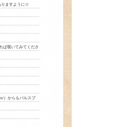
ありますように☆
よろしければ覗いてみてくださ
om/
）からもパルスブ